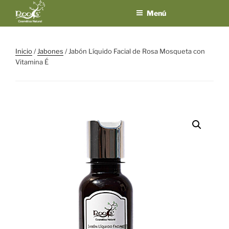
Saltar
Menú
al
contenido
ROOTS
El placer de los
sentidos en un
COSMÉTICA
Inicio
/
Jabones
/ Jabón Líquido Facial de Rosa Mosqueta con
solo producto
NATURAL
Vitamina É