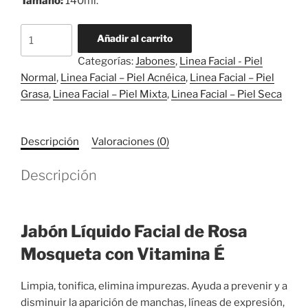
Tamaño:
140ml.
Jabón
Añadir al carrito
Líquido
Categorías:
Jabones
,
Linea Facial - Piel
Facial
Normal
,
Linea Facial – Piel Acnéica
,
Linea Facial – Piel
de
Grasa
,
Linea Facial – Piel Mixta
,
Linea Facial – Piel Seca
Rosa
Mosqueta
con
Descripción
Valoraciones (0)
Vitamina
É
Descripción
cantidad
Jabón Líquido Facial de Rosa
Mosqueta con Vitamina É
Limpia, tonifica, elimina impurezas. Ayuda a prevenir y a
disminuir la aparición de manchas, líneas de expresión,