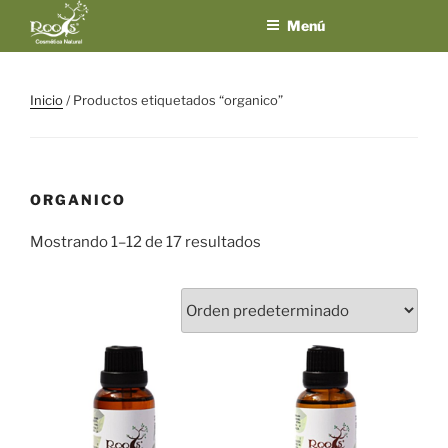
Saltar
Menú
al
contenido
ROOTS
El placer de los
sentidos en un
COSMÉTICA
Inicio
/ Productos etiquetados “organico”
solo producto
NATURAL
ORGANICO
Mostrando 1–12 de 17 resultados